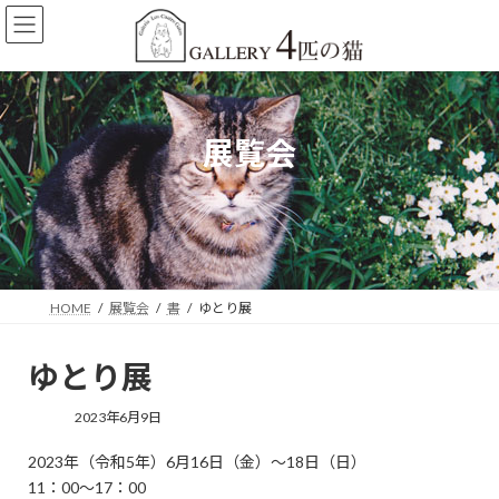
コ
ナ
ン
ビ
テ
ゲ
ン
ー
ツ
シ
へ
ョ
展覧会
ス
ン
キ
に
ッ
移
プ
動
HOME
展覧会
書
ゆとり展
ゆとり展
2023年6月9日
2023年（令和5年）6月16日（金）～18日（日）
11：00～17：00