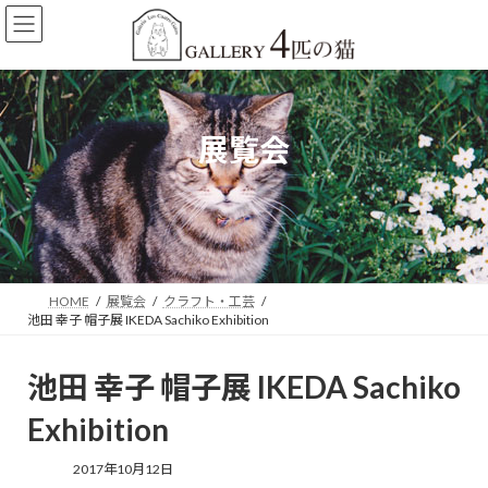
コ
ナ
ン
ビ
テ
ゲ
ン
ー
ツ
シ
へ
ョ
展覧会
ス
ン
キ
に
ッ
移
プ
動
HOME
展覧会
クラフト・工芸
池田 幸子 帽子展 IKEDA Sachiko Exhibition
池田 幸子 帽子展 IKEDA Sachiko
Exhibition
2017年10月12日