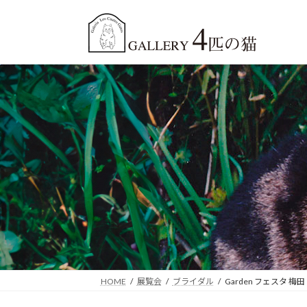
コ
ナ
ン
ビ
テ
ゲ
ン
ー
ツ
シ
へ
ョ
ス
ン
キ
に
ッ
移
プ
動
HOME
展覧会
ブライダル
Garden フェスタ 梅田