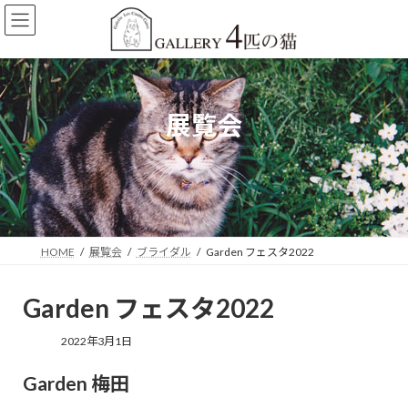
コ
ナ
ン
ビ
テ
ゲ
ン
ー
ツ
シ
へ
ョ
展覧会
ス
ン
キ
に
ッ
移
プ
動
HOME
展覧会
ブライダル
Garden フェスタ2022
Garden フェスタ2022
2022年3月1日
Garden 梅田