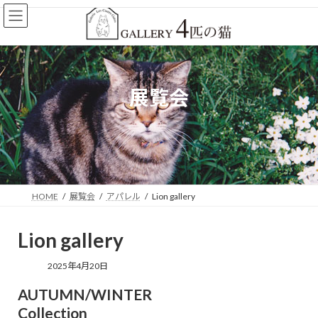
コ
ナ
ン
ビ
テ
ゲ
ン
ー
ツ
シ
へ
ョ
展覧会
ス
ン
キ
に
ッ
移
プ
動
HOME
展覧会
アパレル
Lion gallery
Lion gallery
2025年4月20日
AUTUMN/WINTER
Collection