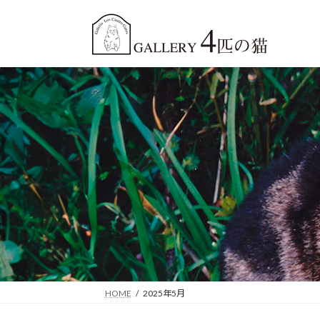
コ
ナ
ン
ビ
テ
ゲ
ン
ー
ツ
シ
へ
ョ
ス
ン
キ
に
ッ
移
プ
動
HOME
2025年5月