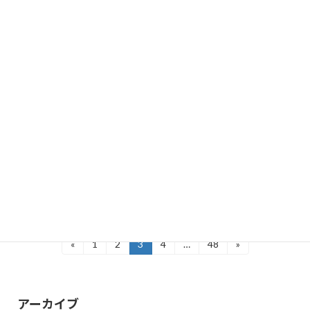
2025年5月23日
先日、友人と京セラ美術館にモネ展を観に行ってきました。
水蓮や藤やアイリス、草木に雲に池。
自由に生き生きと筆が動いて。
あの有名な鬱蒼とした橋のある水蓮の庭。
白い髭のモネの世界に引き込まれました。
撮影ＯＫのコーナーもあって、まだモネの庭にいる気分です。
画廊は今日から昨年もされた、絵を始めて41年目のおふたりの二
人展です。
人物や植物、お花をテーマにした素敵な作品が並びました。
お立ち寄りください。
投
«
1
2
3
4
…
48
»
固
固
固
固
固
定
定
定
定
定
稿
ペ
ペ
ペ
ペ
ペ
ー
ー
ー
ー
ー
の
ジ
ジ
ジ
ジ
ジ
アーカイブ