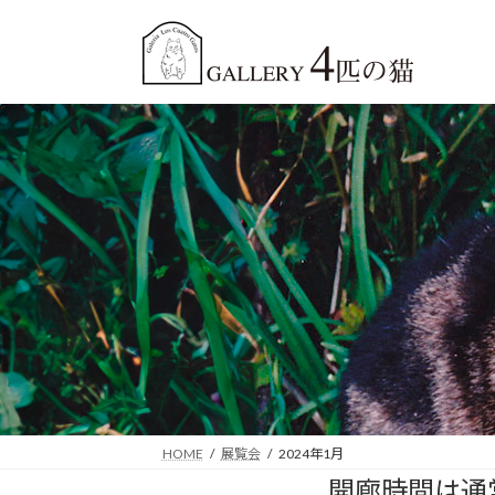
コ
ナ
ン
ビ
テ
ゲ
ン
ー
ツ
シ
へ
ョ
ス
ン
キ
に
ッ
移
プ
動
HOME
展覧会
2024年1月
開廊時間は通常 